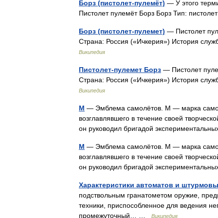
Борз (пистолет-пулемёт)
— У этого терми
Пистолет пулемёт Борз Борз Тип: пистол
Борз (пистолет-пулемет)
— Пистолет пул
Страна: Россия («Ичкерия») История слу
Википедия
Пистолет-пулемет Борз
— Пистолет пуле
Страна: Россия («Ичкерия») История слу
Википедия
М
— Эмблема самолётов. М — марка самол
возглавлявшего в течение своей творческ
он руководил бригадой эксперименталь
М
— Эмблема самолётов. М — марка самол
возглавлявшего в течение своей творческ
он руководил бригадой эксперименталь
Характеристики автоматов и штурмовы
подствольным гранатометом оружие, пред
техники, приспособленное для ведения н
промежуточный… …
Википедия