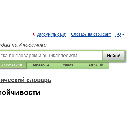
Запомнить сайт
Словарь на свой сайт
RU
едии на Академике
Найти!
Толкования
Переводы
Книги
Игры ⚽
мический словарь
тойчивости