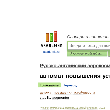
Словари и энциклоп
academic.ru
Русско-английский аэрокосмический словарь
Русско-английский аэрокос
автомат повышения ус
Толкование
Перевод
автомат
повышения
устойчивости
stability
augmentor
Русско
-
английский
аэрокосмический
словарь
.
2013
.