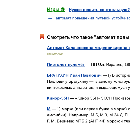
Игры ⚽
Нужно решить контрольную?
автомат повышения путевой устойчив
Смотреть что такое "автомат повы
Автомат Калашникова модернизирова
Википедия
Пистолет-пулемёт
— ПП Uzi. Израиль, 1
БРАТУХИН Иван Павлович
— () В истори
Павловичу Братухину — главному конструк
винтокрылых аппаратов, и выдающемуся
Кинор-35Н
— «Кинор 35Н» 9КСН Производ
М
— 1) марка (или первая буква в марке)
амфибии). Например, М 5, М 9, М 24 Д. П.
Г. М. Бериева; МТБ 2 (АНТ 44) морской